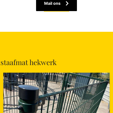
Mail ons
lstaafmat hekwerk