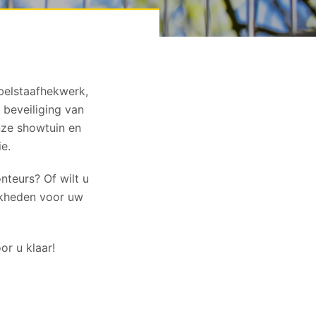
belstaafhekwerk,
 beveiliging van
onze showtuin en
e.
teurs? Of wilt u
ijkheden voor uw
r u klaar!