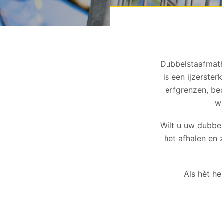
Dubbelstaafmath
is een ijzerste
erfgrenzen, bed
w
Wilt u uw dubbe
het afhalen en 
Als hèt h