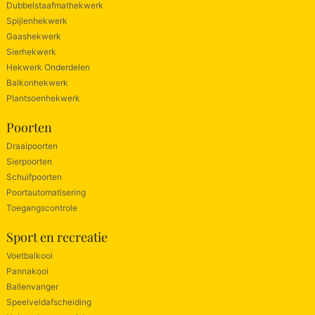
Dubbelstaafmathekwerk
Spijlenhekwerk
Gaashekwerk
Sierhekwerk
Hekwerk Onderdelen
Balkonhekwerk
Plantsoenhekwerk
Poorten
Draaipoorten
Sierpoorten
Schuifpoorten
Poortautomatisering
Toegangscontrole
Sport en recreatie
Voetbalkooi
Pannakooi
Ballenvanger
Speelveldafscheiding