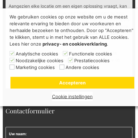
Aangezien elke locatie om een eigen oplossing vraagt, kan
het zijn dat u nog geen antwoord heeft gevonden op een
We gebruiken cookies op onze website om u de meest
vraag. Neem daarom gerust contact op met onze adviseurs
relevante ervaring te bieden door uw voorkeuren en
voor een vrijblijvend persoonlijk advies en passende offerte.
herhaalde bezoeken te onthouden. Door op "Accepteren"
Bel
035-6033920,
vul het
contactformulier
in of
kom
te klikken, stemt u in met het gebruik van ALLE cookies.
langs
!
Lees hier onze
privacy- en cookieverklaring
.
U bent altijd welkom om vrijblijvend onze
showtuin
te
Analytische cookies
Functionele cookies
bezoeken. Indien gewenst kan ook een bezoek bij u op
Noodzakelijke cookies
Prestatiecookies
locatie ingepland worden. Graag tot ziens!
Marketing cookies
Andere cookies
Accepteren
Cookie instellingen
Contactformulier