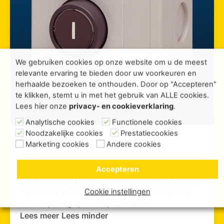
We gebruiken cookies op onze website om u de meest
relevante ervaring te bieden door uw voorkeuren en
herhaalde bezoeken te onthouden. Door op "Accepteren"
te klikken, stemt u in met het gebruik van ALLE cookies.
Lees hier onze
privacy- en cookieverklaring
.
Analytische cookies
Functionele cookies
Noodzakelijke cookies
Prestatiecookies
Drukknop
Marketing cookies
Andere cookies
Accepteren
...
Een eenvoudige knop, in diverse uitvoeringen, waarmee
Cookie instellingen
u een automatische poort of slagboom kunt openen
door simpelweg op de knop te drukken.
Lees meer
Lees minder