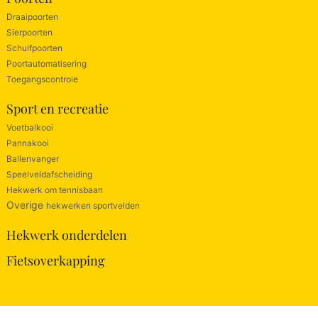
Draaipoorten
Sierpoorten
Schuifpoorten
Poortautomatisering
Toegangscontrole
Sport en recreatie
Voetbalkooi
Pannakooi
Ballenvanger
Speelveldafscheiding
Hekwerk om tennisbaan
Overige
hekwerken sportvelden
Hekwerk onderdelen
Fietsoverkapping