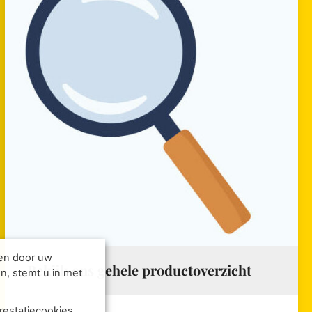
den door uw
Bekijk ons gehele productoverzicht
n, stemt u in met
restatiecookies