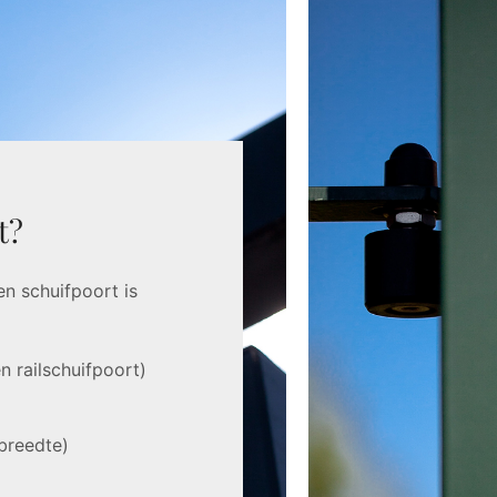
t?
en schuifpoort is
n railschuifpoort)
breedte)