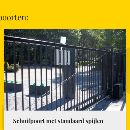
poorten:
Schuifpoort met standaard spijlen