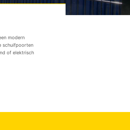
 een modern
e schuifpoorten
d of elektrisch