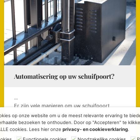
Automatisering op uw schuifpoort?
...
Er zijn vele manieren om uw schuifpoort
automatisch te bedienen. Bekijk de
kies op onze website om u de meest relevante ervaring te bie
mogelijkheden, wij geven graag persoonlijk
rhaalde bezoeken te onthouden. Door op "Accepteren" te klikke
ALLE cookies. Lees hier onze
privacy- en cookieverklaring
.
advies!
Lees meer
Lees minder
ookies
Functionele cookies
Noodzakelijke cookies
P