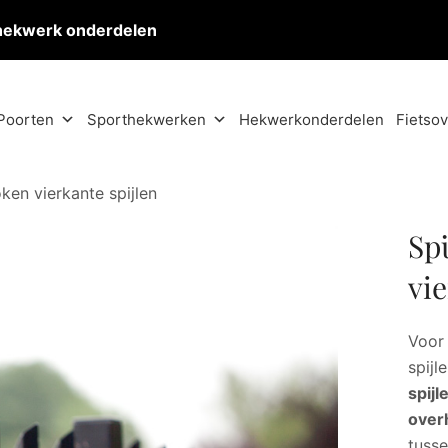
hekwerk onderdelen
Poorten
Sporthekwerken
Hekwerkonderdelen
Fietso
en vierkante spijlen
Sp
vie
Voor 
spijl
spij
over
tusse