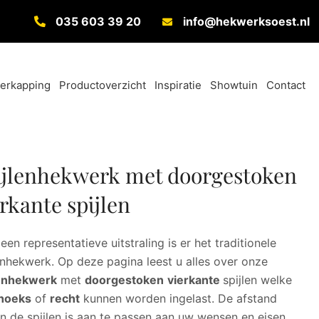
035 603 39 20
info@hekwerksoest.nl
verkapping
Productoverzicht
Inspiratie
Showtuin
Contact
ijlenhekwerk met doorgestoken
rkante spijlen
een representatieve uitstraling is er het traditionele
enhekwerk. Op deze pagina leest u alles over onze
lenhekwerk
met
doorgestoken
vierkante
spijlen welke
hoeks
of
recht
kunnen worden ingelast. De afstand
n de spijlen is aan te passen aan uw wensen en eisen.