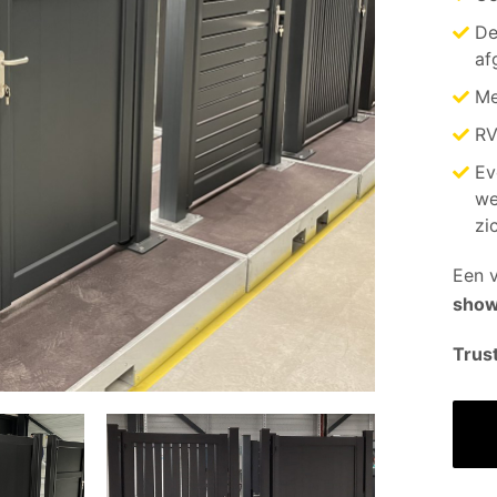
De
af
Me
RV
Ev
we
zi
Een v
show
Trust