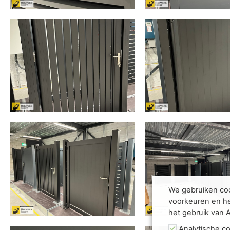
We gebruiken coo
voorkeuren en he
het gebruik van 
Analytische c