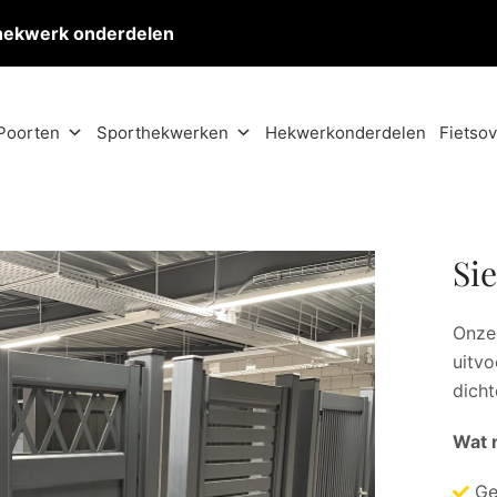
hekwerk onderdelen
Poorten
Sporthekwerken
Hekwerkonderdelen
Fietso
Si
Onze 
uitvo
dicht
Wat 
Ge