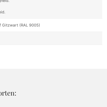
heid.
id.
of Gitzwart (RAL 9005)
orten: