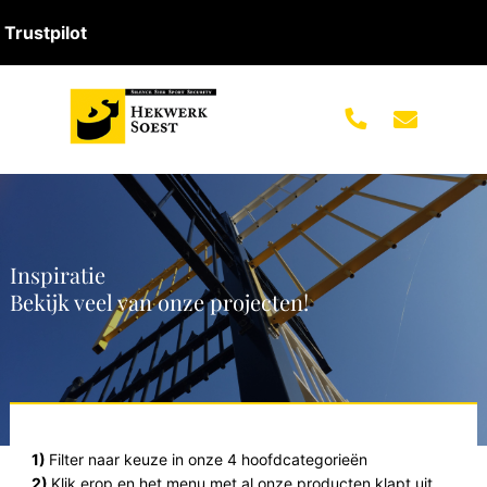
Trustpilot
Inspiratie
Bekijk veel van onze projecten!
1)
Filter naar keuze in onze 4 hoofdcategorieën
2)
Klik erop en het menu met al onze producten klapt uit