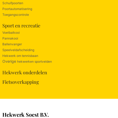
Schuifpoorten
Poortautomatisering
Toegangscontrole
Sport en recreatie
Voetbalkooi
Pannakooi
Ballenvanger
Speelveldafscheiding
Hekwerk om tennisbaan
Overige
hekwerken sportvelden
Hekwerk onderdelen
Fietsoverkapping
Hekwerk Soest B.V.