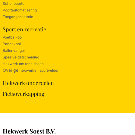
Schuifpoorten
Poortautomatisering
Toegangscontrole
Sport en recreatie
Voetbalkooi
Pannakooi
Ballenvanger
Speelveldafscheiding
Hekwerk om tennisbaan
Overige
hekwerken sportvelden
Hekwerk onderdelen
Fietsoverkapping
Hekwerk Soest B.V.