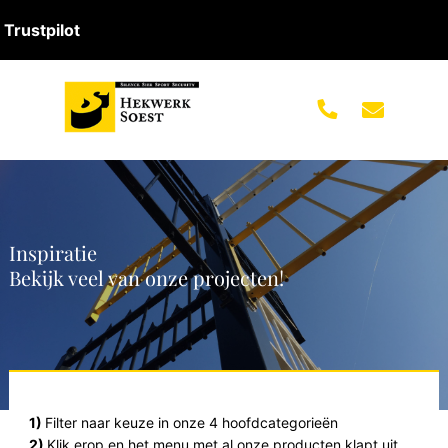
Trustpilot
Inspiratie
Bekijk veel van onze projecten!
1)
Filter naar keuze in onze 4 hoofdcategorieën
2)
Klik erop en het menu met al onze producten klapt uit