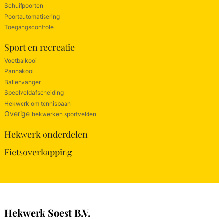
Schuifpoorten
Poortautomatisering
Toegangscontrole
Sport en recreatie
Voetbalkooi
Pannakooi
Ballenvanger
Speelveldafscheiding
Hekwerk om tennisbaan
Overige
hekwerken sportvelden
Hekwerk onderdelen
Fietsoverkapping
Hekwerk Soest B.V.