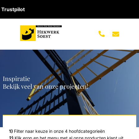
Trustpilot
Inspiratie
Bekijk veel van onze projecten!
1)
Filter naar keuze in onze 4 hoofdcategorieën
2)
Klik erop en het menu met al onze producten klapt uit