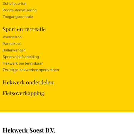
Schuifpoorten
Poortautomatisering
Toegangscontrole
Sport en recreatie
Voetbalkooi
Pannakooi
Ballenvanger
Speelveldafscheiding
Hekwerk om tennisbaan
Overige
hekwerken sportvelden
Hekwerk onderdelen
Fietsoverkapping
Hekwerk Soest B.V.