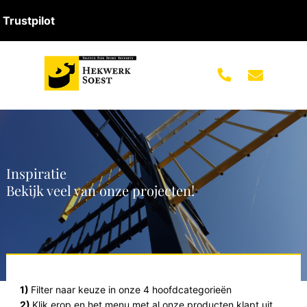
Trustpilot
Inspiratie
Bekijk veel van onze projecten!
1)
Filter naar keuze in onze 4 hoofdcategorieën
2)
Klik erop en het menu met al onze producten klapt uit