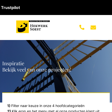
Trustpilot
Inspiratie
Bekijk veel van onze projecten!
1)
Filter naar keuze in onze 4 hoofdcategorieën
2)
Klik erop en het menu met al onze producten klapt uit