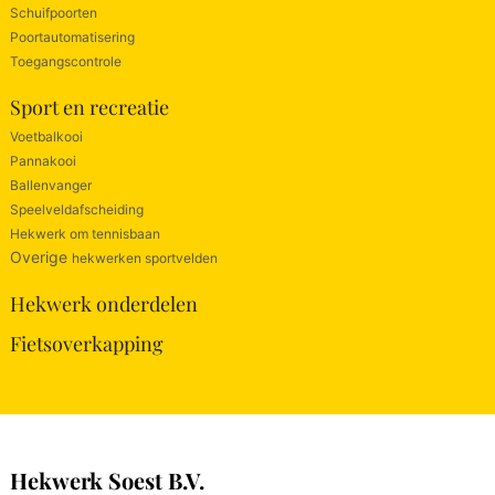
Schuifpoorten
Poortautomatisering
Toegangscontrole
Sport en recreatie
Voetbalkooi
Pannakooi
Ballenvanger
Speelveldafscheiding
Hekwerk om tennisbaan
Overige
hekwerken sportvelden
Hekwerk onderdelen
Fietsoverkapping
Hekwerk Soest B.V.