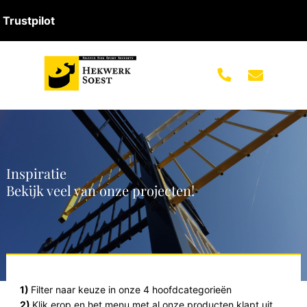
Trustpilot
Inspiratie
Bekijk veel van onze projecten!
1)
Filter naar keuze in onze 4 hoofdcategorieën
2)
Klik erop en het menu met al onze producten klapt uit