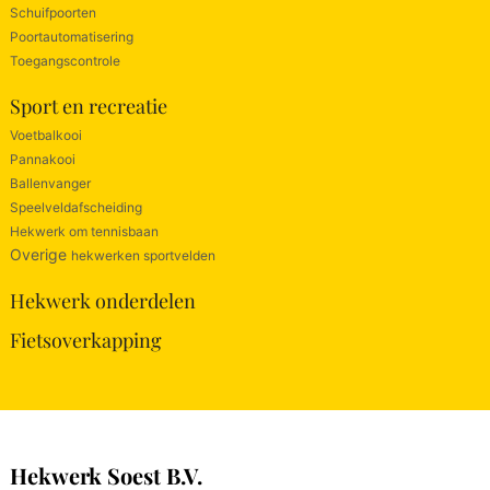
Schuifpoorten
Poortautomatisering
Toegangscontrole
Sport en recreatie
Voetbalkooi
Pannakooi
Ballenvanger
Speelveldafscheiding
Hekwerk om tennisbaan
Overige
hekwerken sportvelden
Hekwerk onderdelen
Fietsoverkapping
Hekwerk Soest B.V.