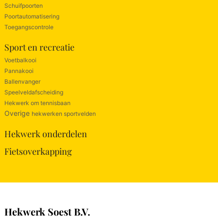
Schuifpoorten
Poortautomatisering
Toegangscontrole
Sport en recreatie
Voetbalkooi
Pannakooi
Ballenvanger
Speelveldafscheiding
Hekwerk om tennisbaan
Overige
hekwerken sportvelden
Hekwerk onderdelen
Fietsoverkapping
Hekwerk Soest B.V.