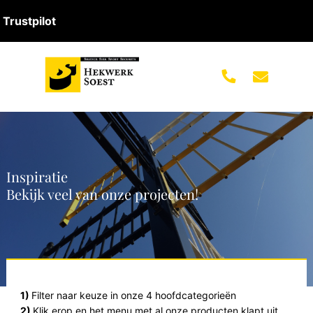
Trustpilot
Inspiratie
Bekijk veel van onze projecten!
1)
Filter naar keuze in onze 4 hoofdcategorieën
2)
Klik erop en het menu met al onze producten klapt uit