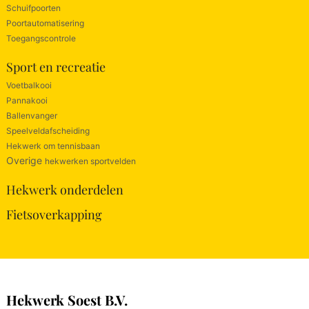
Schuifpoorten
Poortautomatisering
Toegangscontrole
Sport en recreatie
Voetbalkooi
Pannakooi
Ballenvanger
Speelveldafscheiding
Hekwerk om tennisbaan
Overige
hekwerken sportvelden
Hekwerk onderdelen
Fietsoverkapping
Hekwerk Soest B.V.