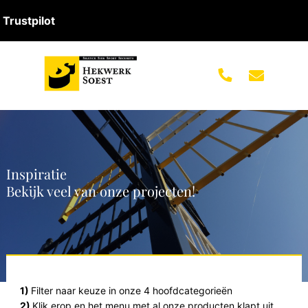
Trustpilot
Inspiratie
Bekijk veel van onze projecten!
1)
Filter naar keuze in onze 4 hoofdcategorieën
2)
Klik erop en het menu met al onze producten klapt uit