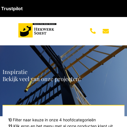
Trustpilot
Inspiratie
Bekijk veel van onze projecten!
1)
Filter naar keuze in onze 4 hoofdcategorieën
2)
Klik erop en het menu met al onze producten klapt uit