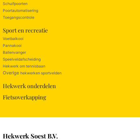
Schuifpoorten
Poortautomatisering
Toegangscontrole
Sport en recreatie
Voetbalkooi
Pannakooi
Ballenvanger
Speelveldafscheiding
Hekwerk om tennisbaan
Overige
hekwerken sportvelden
Hekwerk onderdelen
Fietsoverkapping
Hekwerk Soest B.V.