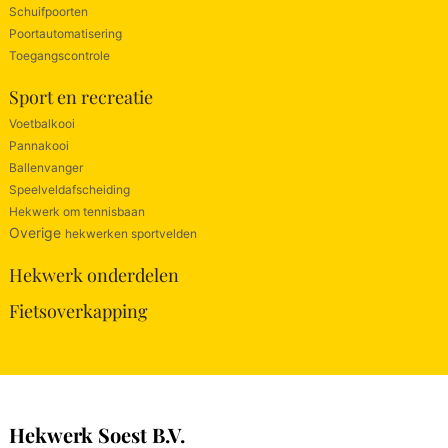
Schuifpoorten
Poortautomatisering
Toegangscontrole
Sport en recreatie
Voetbalkooi
Pannakooi
Ballenvanger
Speelveldafscheiding
Hekwerk om tennisbaan
Overige
hekwerken sportvelden
Hekwerk onderdelen
Fietsoverkapping
Hekwerk Soest B.V.