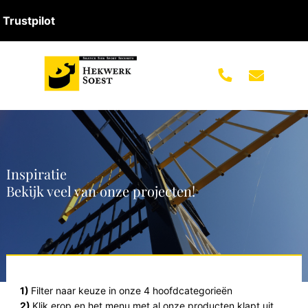
Trustpilot
Inspiratie
Bekijk veel van onze projecten!
1)
Filter naar keuze in onze 4 hoofdcategorieën
2)
Klik erop en het menu met al onze producten klapt uit