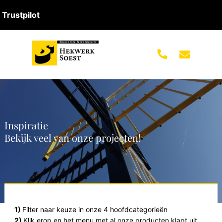
Trustpilot
Inspiratie
Bekijk veel van onze projecten!
1)
Filter naar keuze in onze 4 hoofdcategorieën
2)
Klik erop en het menu met al onze producten klapt uit