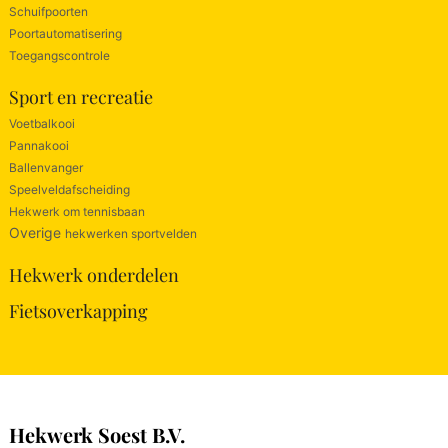
Schuifpoorten
Poortautomatisering
Toegangscontrole
Sport en recreatie
Voetbalkooi
Pannakooi
Ballenvanger
Speelveldafscheiding
Hekwerk om tennisbaan
Overige
hekwerken sportvelden
Hekwerk onderdelen
Fietsoverkapping
Hekwerk Soest B.V.