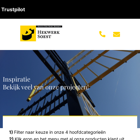
Trustpilot
Inspiratie
Bekijk veel van onze projecten!
1)
Filter naar keuze in onze 4 hoofdcategorieën
2)
Klik erop en het menu met al onze producten klapt uit