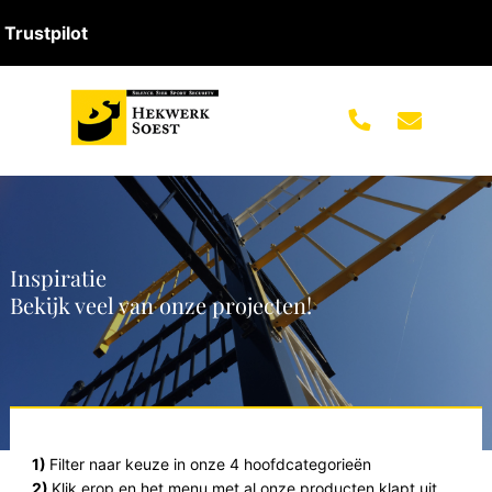
Trustpilot
Inspiratie
Bekijk veel van onze projecten!
1)
Filter naar keuze in onze 4 hoofdcategorieën
2)
Klik erop en het menu met al onze producten klapt uit