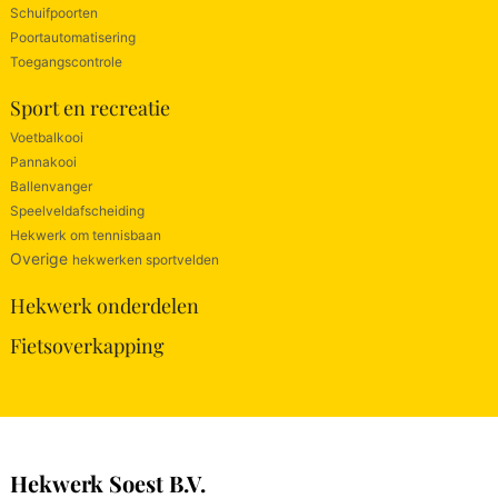
Schuifpoorten
Poortautomatisering
Toegangscontrole
Sport en recreatie
Voetbalkooi
Pannakooi
Ballenvanger
Speelveldafscheiding
Hekwerk om tennisbaan
Overige
hekwerken sportvelden
Hekwerk onderdelen
Fietsoverkapping
Hekwerk Soest B.V.