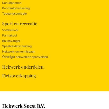
Schuifpoorten
Poortautomatisering
Toegangscontrole
Sport en recreatie
Voetbalkooi
Pannakooi
Ballenvanger
Speelveldafscheiding
Hekwerk om tennisbaan
Overige
hekwerken sportvelden
Hekwerk onderdelen
Fietsoverkapping
Hekwerk Soest B.V.