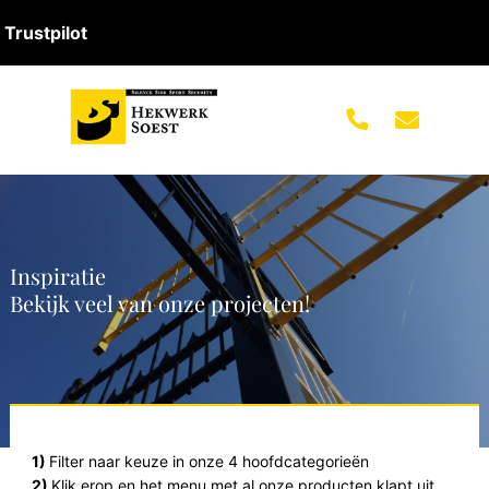
Trustpilot
Inspiratie
Bekijk veel van onze projecten!
1)
Filter naar keuze in onze 4 hoofdcategorieën
2)
Klik erop en het menu met al onze producten klapt uit