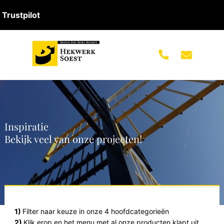
Trustpilot
Inspiratie
Bekijk veel van onze projecten!
1)
Filter naar keuze in onze 4 hoofdcategorieën
2)
Klik erop en het menu met al onze producten klapt uit