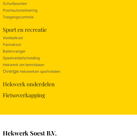
Schuifpoorten
Poortautomatisering
Toegangscontrole
Sport en recreatie
Voetbalkooi
Pannakooi
Ballenvanger
Speelveldafscheiding
Hekwerk om tennisbaan
Overige
hekwerken sportvelden
Hekwerk onderdelen
Fietsoverkapping
Hekwerk Soest B.V.