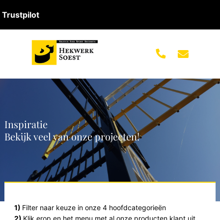
Trustpilot
Inspiratie
Bekijk veel van onze projecten!
1)
Filter naar keuze in onze 4 hoofdcategorieën
2)
Klik erop en het menu met al onze producten klapt uit