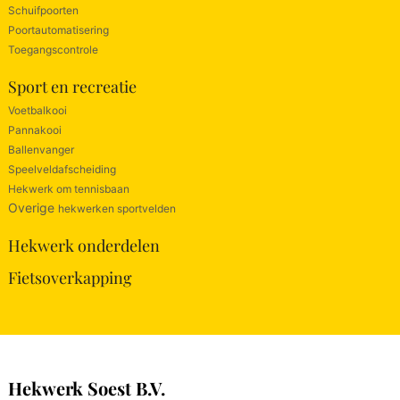
Schuifpoorten
Poortautomatisering
Toegangscontrole
Sport en recreatie
Voetbalkooi
Pannakooi
Ballenvanger
Speelveldafscheiding
Hekwerk om tennisbaan
Overige
hekwerken sportvelden
Hekwerk onderdelen
Fietsoverkapping
Hekwerk Soest B.V.