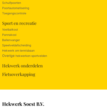
Schuifpoorten
Poortautomatisering
Toegangscontrole
Sport en recreatie
Voetbalkooi
Pannakooi
Ballenvanger
Speelveldafscheiding
Hekwerk om tennisbaan
Overige
hekwerken sportvelden
Hekwerk onderdelen
Fietsoverkapping
Hekwerk Soest B.V.