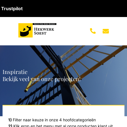
Trustpilot
Inspiratie
Bekijk veel van onze projecten!
1)
Filter naar keuze in onze 4 hoofdcategorieën
2)
Klik erop en het menu met al onze producten klapt uit