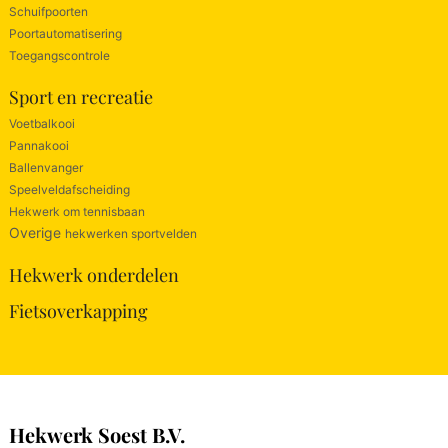
Schuifpoorten
Poortautomatisering
Toegangscontrole
Sport en recreatie
Voetbalkooi
Pannakooi
Ballenvanger
Speelveldafscheiding
Hekwerk om tennisbaan
Overige
hekwerken sportvelden
Hekwerk onderdelen
Fietsoverkapping
Hekwerk Soest B.V.