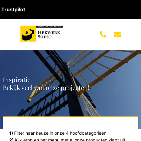
Trustpilot
Inspiratie
Bekijk veel van onze projecten!
1)
Filter naar keuze in onze 4 hoofdcategorieën
2)
Klik erop en het menu met al onze producten klapt uit