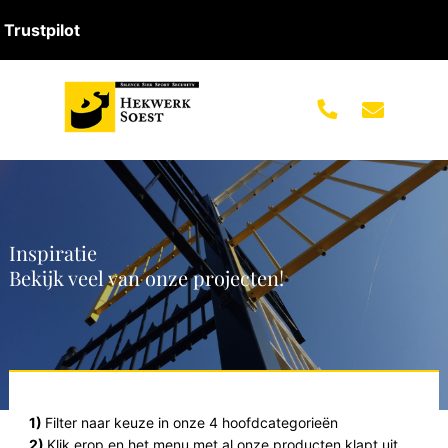
Trustpilot
Inspiratie
Bekijk veel van onze projecten!
1)
Filter naar keuze in onze 4 hoofdcategorieën
2)
Klik erop en het menu met al onze producten klapt uit