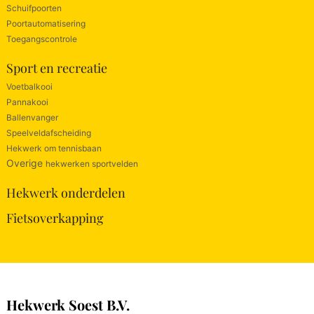
Schuifpoorten
Poortautomatisering
Toegangscontrole
Sport en recreatie
Voetbalkooi
Pannakooi
Ballenvanger
Speelveldafscheiding
Hekwerk om tennisbaan
Overige
hekwerken sportvelden
Hekwerk onderdelen
Fietsoverkapping
Hekwerk Soest B.V.