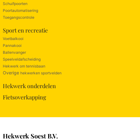
Schuifpoorten
Poortautomatisering
Toegangscontrole
Sport en recreatie
Voetbalkooi
Pannakooi
Ballenvanger
Speelveldafscheiding
Hekwerk om tennisbaan
Overige
hekwerken sportvelden
Hekwerk onderdelen
Fietsoverkapping
Hekwerk Soest B.V.