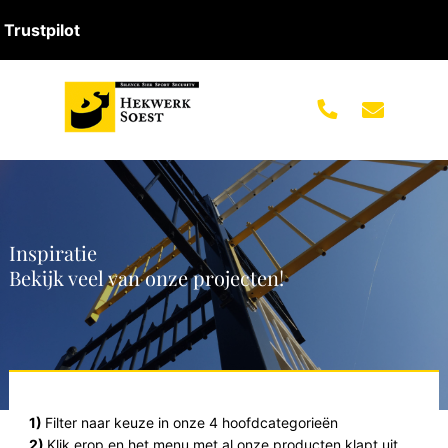
Trustpilot
Inspiratie
Bekijk veel van onze projecten!
1)
Filter naar keuze in onze 4 hoofdcategorieën
2)
Klik erop en het menu met al onze producten klapt uit