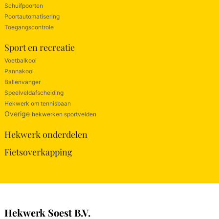
Schuifpoorten
Poortautomatisering
Toegangscontrole
Sport en recreatie
Voetbalkooi
Pannakooi
Ballenvanger
Speelveldafscheiding
Hekwerk om tennisbaan
Overige
hekwerken sportvelden
Hekwerk onderdelen
Fietsoverkapping
Hekwerk Soest B.V.