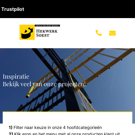
Trustpilot
Inspiratie
Bekijk veel van onze projecten!
1)
Filter naar keuze in onze 4 hoofdcategorieën
2)
Klik erop en het menu met al onze producten klapt uit