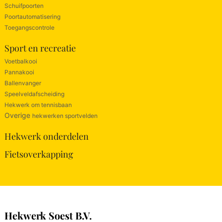
Schuifpoorten
Poortautomatisering
Toegangscontrole
Sport en recreatie
Voetbalkooi
Pannakooi
Ballenvanger
Speelveldafscheiding
Hekwerk om tennisbaan
Overige
hekwerken sportvelden
Hekwerk onderdelen
Fietsoverkapping
Hekwerk Soest B.V.