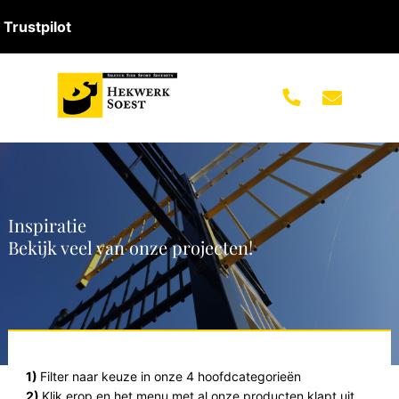
Trustpilot
Inspiratie
Bekijk veel van onze projecten!
1)
Filter naar keuze in onze 4 hoofdcategorieën
2)
Klik erop en het menu met al onze producten klapt uit