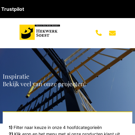
Trustpilot
Inspiratie
Bekijk veel van onze projecten!
1)
Filter naar keuze in onze 4 hoofdcategorieën
2)
Klik erop en het menu met al onze producten klapt uit