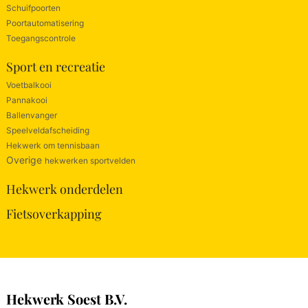
Schuifpoorten
Poortautomatisering
Toegangscontrole
Sport en recreatie
Voetbalkooi
Pannakooi
Ballenvanger
Speelveldafscheiding
Hekwerk om tennisbaan
Overige
hekwerken sportvelden
Hekwerk onderdelen
Fietsoverkapping
Hekwerk Soest B.V.