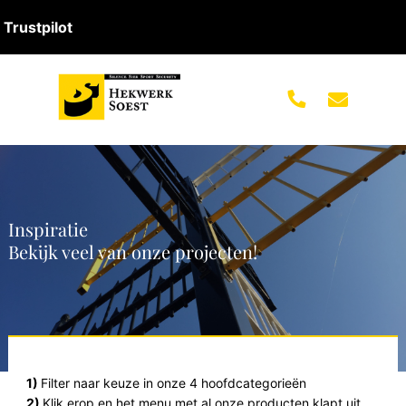
Trustpilot
Inspiratie
Bekijk veel van onze projecten!
1)
Filter naar keuze in onze 4 hoofdcategorieën
2)
Klik erop en het menu met al onze producten klapt uit