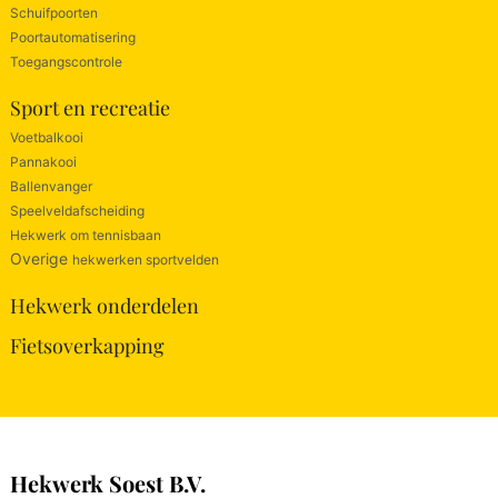
Schuifpoorten
Poortautomatisering
Toegangscontrole
Sport en recreatie
Voetbalkooi
Pannakooi
Ballenvanger
Speelveldafscheiding
Hekwerk om tennisbaan
Overige
hekwerken sportvelden
Hekwerk onderdelen
Fietsoverkapping
Hekwerk Soest B.V.