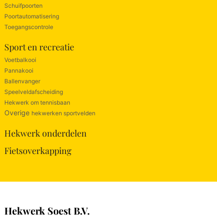
Schuifpoorten
Poortautomatisering
Toegangscontrole
Sport en recreatie
Voetbalkooi
Pannakooi
Ballenvanger
Speelveldafscheiding
Hekwerk om tennisbaan
Overige
hekwerken sportvelden
Hekwerk onderdelen
Fietsoverkapping
Hekwerk Soest B.V.