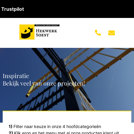
Trustpilot
Inspiratie
Bekijk veel van onze projecten!
1)
Filter naar keuze in onze 4 hoofdcategorieën
2)
Klik erop en het menu met al onze producten klapt uit