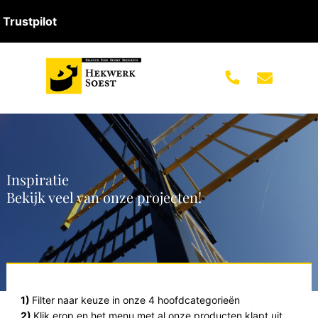
Trustpilot
Inspiratie
Bekijk veel van onze projecten!
1)
Filter naar keuze in onze 4 hoofdcategorieën
2)
Klik erop en het menu met al onze producten klapt uit