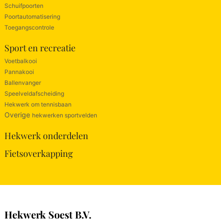
Schuifpoorten
Poortautomatisering
Toegangscontrole
Sport en recreatie
Voetbalkooi
Pannakooi
Ballenvanger
Speelveldafscheiding
Hekwerk om tennisbaan
Overige
hekwerken sportvelden
Hekwerk onderdelen
Fietsoverkapping
Hekwerk Soest B.V.