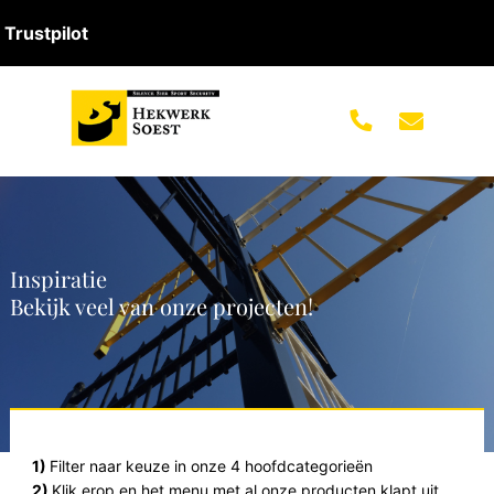
Trustpilot
Inspiratie
Bekijk veel van onze projecten!
1)
Filter naar keuze in onze 4 hoofdcategorieën
2)
Klik erop en het menu met al onze producten klapt uit