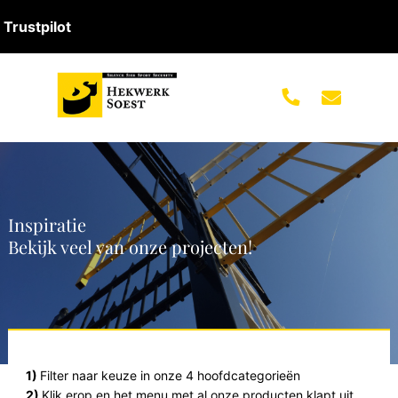
Trustpilot
Inspiratie
Bekijk veel van onze projecten!
1)
Filter naar keuze in onze 4 hoofdcategorieën
2)
Klik erop en het menu met al onze producten klapt uit