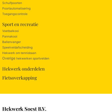
Schuifpoorten
Poortautomatisering
Toegangscontrole
Sport en recreatie
Voetbalkooi
Pannakooi
Ballenvanger
Speelveldafscheiding
Hekwerk om tennisbaan
Overige
hekwerken sportvelden
Hekwerk onderdelen
Fietsoverkapping
Hekwerk Soest B.V.