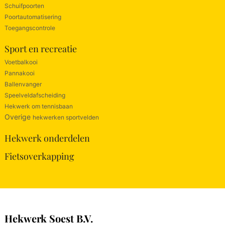
Schuifpoorten
Poortautomatisering
Toegangscontrole
Sport en recreatie
Voetbalkooi
Pannakooi
Ballenvanger
Speelveldafscheiding
Hekwerk om tennisbaan
Overige
hekwerken sportvelden
Hekwerk onderdelen
Fietsoverkapping
Hekwerk Soest B.V.