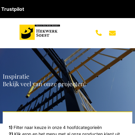
Trustpilot
Inspiratie
Bekijk veel van onze projecten!
1)
Filter naar keuze in onze 4 hoofdcategorieën
2)
Klik erop en het menu met al onze producten klapt uit