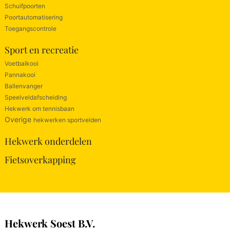
Schuifpoorten
Poortautomatisering
Toegangscontrole
Sport en recreatie
Voetbalkooi
Pannakooi
Ballenvanger
Speelveldafscheiding
Hekwerk om tennisbaan
Overige
hekwerken sportvelden
Hekwerk onderdelen
Fietsoverkapping
Hekwerk Soest B.V.