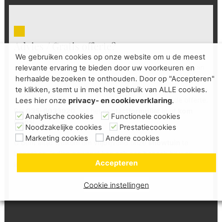
Advies / Gratis offerte?
We gebruiken cookies op onze website om u de meest
Aangezien elke locatie om een eigen oplossing vraagt, kan
relevante ervaring te bieden door uw voorkeuren en
het zijn dat u nog geen antwoord heeft gevonden op een
herhaalde bezoeken te onthouden. Door op "Accepteren"
vraag. Neem daarom gerust contact op met onze adviseurs
te klikken, stemt u in met het gebruik van ALLE cookies.
voor een vrijblijvend persoonlijk advies en passende offerte.
Lees hier onze
privacy- en cookieverklaring
.
Bel
035-6033920,
vul het
contactformulier
in of
kom
Analytische cookies
Functionele cookies
langs
!
Noodzakelijke cookies
Prestatiecookies
Marketing cookies
Andere cookies
U bent altijd welkom om vrijblijvend onze
showtuin
te
bezoeken. Indien gewenst kan ook een bezoek bij u op
Accepteren
locatie ingepland worden. Graag tot ziens!
Cookie instellingen