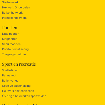
Sierhekwerk
Hekwerk Onderdelen
Balkonhekwerk
Plantsoenhekwerk
Poorten
Draaipoorten
Sierpoorten
Schuifpoorten
Poortautomatisering
Toegangscontrole
Sport en recreatie
Voetbalkooi
Pannakooi
Ballenvanger
Speelveldafscheiding
Hekwerk om tennisbaan
Overige
hekwerken sportvelden