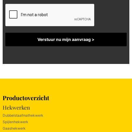
Productoverzicht
Hekwerken
Dubbelstaafmathekwerk
Spijlenhekwerk
Gaashekwerk