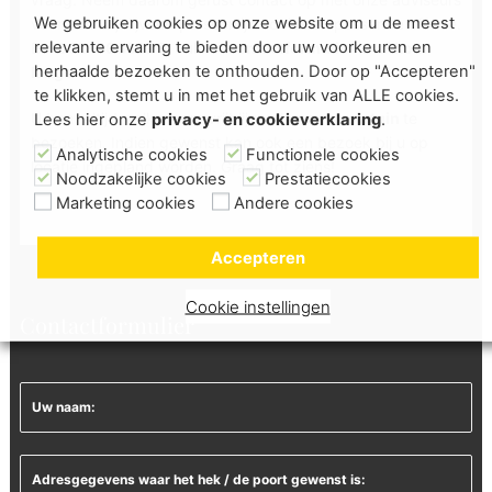
We gebruiken cookies op onze website om u de meest
voor een vrijblijvend persoonlijk advies en passende offerte.
relevante ervaring te bieden door uw voorkeuren en
Bel
035-6033920,
vul het
contactformulier
in of
kom
herhaalde bezoeken te onthouden. Door op "Accepteren"
langs
!
te klikken, stemt u in met het gebruik van ALLE cookies.
U bent altijd welkom om vrijblijvend onze
showtuin
te
Lees hier onze
privacy- en cookieverklaring
.
bezoeken. Indien gewenst kan ook een bezoek bij u op
Analytische cookies
Functionele cookies
locatie ingepland worden. Graag tot ziens!
Noodzakelijke cookies
Prestatiecookies
Marketing cookies
Andere cookies
Accepteren
Cookie instellingen
Contactformulier